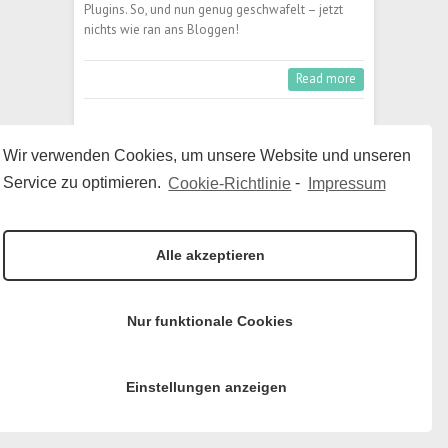
Plugins. So, und nun genug geschwafelt – jetzt
nichts wie ran ans Bloggen!
Read more
Wir verwenden Cookies, um unsere Website und unseren
+49 (0)561 84 09 72 47
Service zu optimieren.
Cookie-Richtlinie
-
Impressum
mail@michael-reuter-coaching.de
Lindenstr. 17 - 34131 Kassel
Alle akzeptieren
Copyright © 2026
Michael Reuter
|
Datenschutz
|
Theme by:
Theme Horse
| Powered by:
WordPress
Nur funktionale Cookies
Einstellungen anzeigen